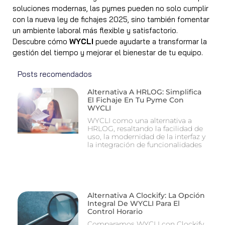
soluciones modernas, las pymes pueden no solo cumplir
con la nueva ley de fichajes 2025, sino también fomentar
un ambiente laboral más flexible y satisfactorio.
Descubre cómo
WYCLI
puede ayudarte a transformar la
gestión del tiempo y mejorar el bienestar de tu equipo.
Posts recomendados
Alternativa A HRLOG: Simplifica
El Fichaje En Tu Pyme Con
WYCLI
WYCLI como una alternativa a
HRLOG, resaltando la facilidad de
uso, la modernidad de la interfaz y
la integración de funcionalidades
Alternativa A Clockify: La Opción
Integral De WYCLI Para El
Control Horario
Comparamos WYCLI con Clockify,