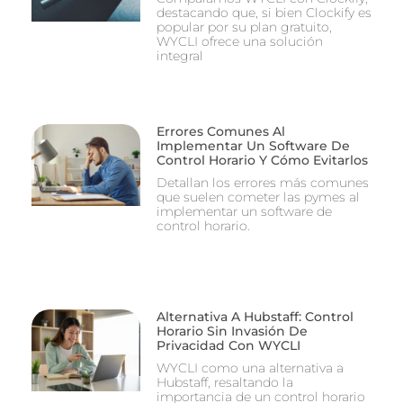
destacando que, si bien Clockify es
popular por su plan gratuito,
WYCLI ofrece una solución
integral
Errores Comunes Al
Implementar Un Software De
Control Horario Y Cómo Evitarlos
Detallan los errores más comunes
que suelen cometer las pymes al
implementar un software de
control horario.
Alternativa A Hubstaff: Control
Horario Sin Invasión De
Privacidad Con WYCLI
WYCLI como una alternativa a
Hubstaff, resaltando la
importancia de un control horario